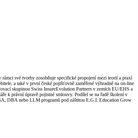
v rámci své tvorby zosobňuje specifické propojení mezi teorií a praxí
itele, a také v první české pojišťovně zaměřené výhradně na on-line
ťovací skupinou Swiss InsureEvolution Partners v zemích EU/EHS a
áře k právní úpravě pojistné smlouvy. Podílel se na řadě školení v
mci MBA, DBA nebo LLM programů pod záštitou E.G.I. Education Grow