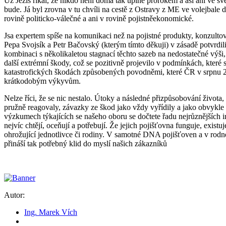
Už Ježíš říkal, že nikdo není doma tak úplně prorokem a asi ani ve s
bude. Já byl zrovna v tu chvíli na cestě z Ostravy z ME ve volejbale d
rovině politicko-válečné a ani v rovině pojistněekonomické.
Jsa expertem spíše na komunikaci než na pojistné produkty, konzultova
Pepa Svojsík a Petr Bačovský (kterým tímto děkuji) v zásadě potvrdil
kombinaci s několikaletou stagnací těchto sazeb na nedostatečné výši,
další extrémní škody, což se pozitivně projevilo v podmínkách, které
katastrofických škodách způsobených povodněmi, které ČR v srpnu 20
krátkodobým výkyvům.
Nelze říci, že se nic nestalo. Útoky a následné přizpůsobování živ
pružně reagovaly, závazky ze škod jako vždy vyřídily a jako obvykle o
výzkumech týkajících se našeho oboru se dočtete řadu nejrůznějších info
nejvíc chtějí, oceňují a potřebují. Že jejich pojišťovna funguje, existu
ohrožující jednotlivce či rodiny. V samotné DNA pojišťoven a v rodném
přináší tak potřebný klid do myslí našich zákazníků
Autor:
Ing. Marek Vích