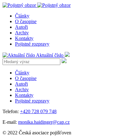
Články
O časopise
Autoři
Archiv
Kontakty
Pojistné rozpravy
Aktuální číslo
Články
O časopise
Autoři
Archiv
Kontakty
Pojistné rozpravy
Telefon:
+420 728 079 748
E-mail:
monika.haidinger@cap.cz
© 2022 Česká asociace pojišťoven