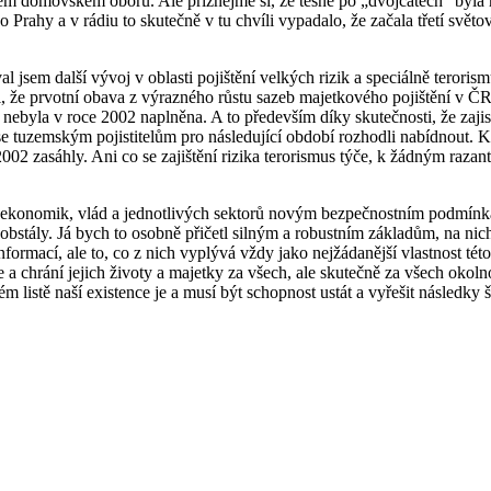
vém domovském oboru. Ale přiznejme si, že těsně po „dvojčatech“ byla 
o Prahy a v rádiu to skutečně v tu chvíli vypadalo, že začala třetí svět
l jsem další vývoj v oblasti pojištění velkých rizik a speciálně teroris
i, že prvotní obava z výrazného růstu sazeb majetkového pojištění v Č
 nebyla v roce 2002 naplněna. A to především díky skutečnosti, že zajis
 se tuzemským pojistitelům pro následující období rozhodli nabídnout.
02 zasáhly. Ani co se zajištění rizika terorismus týče, k žádným ra
ota, ekonomik, vlád a jednotlivých sektorů novým bezpečnostním podmí
bstály. Já bych to osobně přičetl silným a robustním základům, na nichž
rmací, ale to, co z nich vyplývá vždy jako nejžádanější vlastnost této in
je a chrání jejich životy a majetky za všech, ale skutečně za všech okolno
 listě naší existence je a musí být schopnost ustát a vyřešit následky š