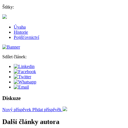
Štítky:
Úvaha
Historie
Pojišťovnictví
Sdílet článek:
Diskuze
Nový příspěvek
Přidat příspěvěk
Další články autora