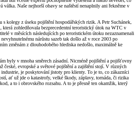
řada lidí včetně expertů pochopitelně vyděšená a nikdo nevěděl, co
ová válka. Naše nejhorší obavy se naštěstí nenaplnily ani řekněme v
mu s kolegy z úseku pojištění hospodářských rizik. A Petr Suchánek,
R, která zohledňovala bezprecedentní teroristický útok na WTC v
titelé v měsících následujících po teroristickém útoku nezaznamenali
 K nevyhnutelnému nárůstu sazeb tak došlo až v roce 2003 po
zantním změnám z dlouhodobého hlediska nedošlo, maximálně ke
nkám byly v mnoha směrech zásadní. Nicméně pojištění a pojišťovny
 české, evropské a světové pojištění a zajištění stojí. V různých
dustrie, je poskytování jistoty pro klienty. To je to, co zákazníci
stí, ať už jde o katastrofy, velké škody, záplavy, tornáda, či rizika
kod, a to i obrovského rozsahu. A to je přesně ten okamžik, který