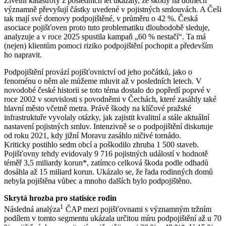
Živelní katastrofy z posledních let ukázaly, že škody na domech
významně převyšují částky uvedené v pojistných smlouvách. A Češi
tak mají své domovy podpojištěné, v průměru o 42 %. Česká
asociace pojišťoven proto tuto problematiku dlouhodobě sleduje,
analyzuje a v roce 2025 spustila kampaň „60 % nestačí“. Ta má
(nejen) klientům pomoci riziko podpojištění pochopit a především
ho napravit.
Podpojištění provází pojišťovnictví od jeho počátků, jako o
fenoménu o něm ale můžeme mluvit až v posledních letech. V
novodobé české historii se toto téma dostalo do popředí poprvé v
roce 2002 v souvislosti s povodněmi v Čechách, které zasáhly také
hlavní město včetně metra. Právě škody na klíčové pražské
infrastruktuře vyvolaly otázky, jak zajistit kvalitní a stále aktuální
nastavení pojistných smluv. Intenzivně se o podpojištění diskutuje
od roku 2021, kdy jižní Moravu zasáhlo ničivé tornádo.
Kriticky postihlo sedm obcí a poškodilo zhruba 1 500 staveb.
Pojišťovny tehdy evidovaly 9 716 pojistných událostí v hodnotě
téměř 3,5 miliardy korun*, zatímco celková škoda podle odhadů
dosáhla až 15 miliard korun. Ukázalo se, že řada rodinných domů
nebyla pojištěna vůbec a mnoho dalších bylo podpojištěno.
Skrytá hrozba pro statisíce rodin
1
Následná analýza
ČAP mezi pojišťovnami s významným tržním
podílem v tomto segmentu ukázala určitou míru podpojištění až u 70