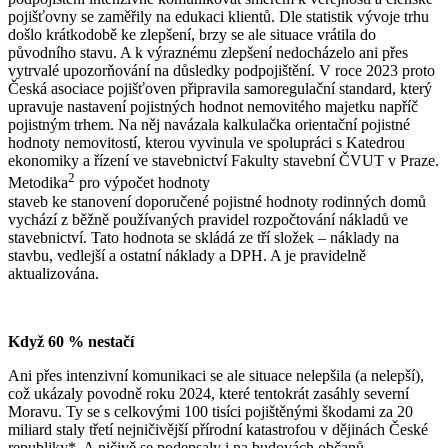
pojišťovny se zaměřily na edukaci klientů. Dle statistik vývoje trhu
došlo krátkodobě ke zlepšení, brzy se ale situace vrátila do
původního stavu. A k výraznému zlepšení nedocházelo ani přes
vytrvalé upozorňování na důsledky podpojištění. V roce 2023 proto
Česká asociace pojišťoven připravila samoregulační standard, který
upravuje nastavení pojistných hodnot nemovitého majetku napříč
pojistným trhem. Na něj navázala kalkulačka orientační pojistné
hodnoty nemovitostí, kterou vyvinula ve spolupráci s Katedrou
ekonomiky a řízení ve stavebnictví Fakulty stavební ČVUT v Praze.
2
Metodika
pro výpočet hodnoty
staveb ke stanovení doporučené pojistné hodnoty rodinných domů
vychází z běžně používaných pravidel rozpočtování nákladů ve
stavebnictví. Tato hodnota se skládá ze tří složek – náklady na
stavbu, vedlejší a ostatní náklady a DPH. A je pravidelně
aktualizována.
Když 60 % nestačí
Ani přes intenzivní komunikaci se ale situace nelepšila (a nelepší),
což ukázaly povodně roku 2024, které tentokrát zasáhly severní
Moravu. Ty se s celkovými 100 tisíci pojištěnými škodami za 20
miliard staly třetí nejničivější přírodní katastrofou v dějinách České
republiky*. A ničivě se podepsaly i na budovách občanů –