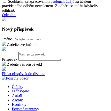
Souhlasím se zpracováním
osobních údájů
za účelem
pravidelného odběru newsletteru. Z odběru se můžu kdykoliv
odhlásit.
Odebírat
Nový příspěvek
Jméno
Zadejte své jméno!
Příspěvek
Zadejte váš příspěvek!
Přidat příspěvek do diskuze
Články
O časopise
Autoři
Archiv
Kontakty
Pojistné rozpravy