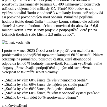
pojišťovny zaznamenaly bezmála 61 400 nahlášených pojistných
událostí v objemu 6,96 miliardy Kč. Téměř 900 budov navíc
vykázalo totální škodu v hodnotě 3,4 miliardy korun, což odpovídá
asi polovině povodňových škod občanů. Průměrná pojištěná
hodnota těchto domů činila 4 miliony korun, zatímco dle odhadů
skutečná stavební hodnota těchto nemovitostí dosahovala až 6,6
milionu korun. I zde se tedy projevilo podpojištění, které jen na
totálních škodách stálo klienty 2,3 miliardy Kč*.
I proto se v roce 2025 Česká asociace pojišťoven rozhodla na
problematiku podpojištění upozornit kampaní 60 % nestačí. Název
odkazuje na průměrnou pojistnou částku, která dlouhodobě
odpovídá jen 60 % hodnoty nemovitosti. Kampaň využívala trefné
slogany přirovnávající podpojištění k jiným oblastem života.
Veřejnost se tak může setkat s claimy:
• „Stačila by vám 60% šance, že vás v nemocnici ošetří?“
• „Stačila by vám 60% šance, že najdete po studiu práci?“
• „Stačila by vám 60% šance, že dojedete domů?“
• „Stačila by vám 60% šance, že vám v obchodě vystačí peníze?“
• „Stačilo by vám vidět 60 % sportovního utkání?“
a klíčové sdělení