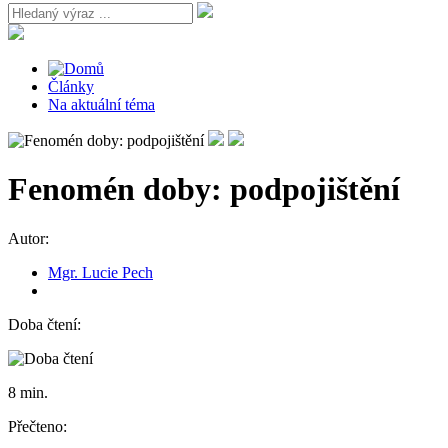
Články
Na aktuální téma
Fenomén doby: podpojištění
Autor:
Mgr. Lucie Pech
Doba čtení:
8 min.
Přečteno: