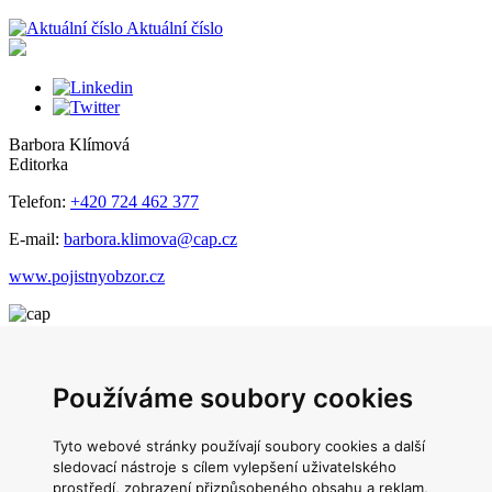
Aktuální číslo
Barbora Klímová
Editorka
Telefon:
+420 724 462 377
E-mail:
barbora.klimova@cap.cz
www.pojistnyobzor.cz
Česká asociace pojišťoven
Main Point Pankrác
Používáme soubory cookies
Milevská 2095/5,
Tyto webové stránky používají soubory cookies a další
Praha 4,
140 00
sledovací nástroje s cílem vylepšení uživatelského
prostředí, zobrazení přizpůsobeného obsahu a reklam,