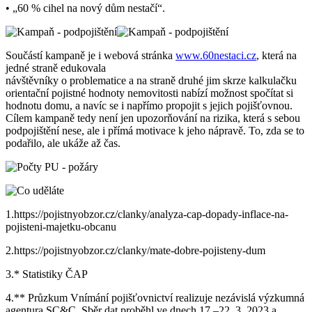
• „60 % cihel na nový dům nestačí“.
Součástí kampaně je i webová stránka
www.60nestaci.cz
, která na
jedné straně edukovala
návštěvníky o problematice a na straně druhé jim skrze kalkulačku
orientační pojistné hodnoty nemovitosti nabízí možnost spočítat si
hodnotu domu, a navíc se i napřímo propojit s jejich pojišťovnou.
Cílem kampaně tedy není jen upozorňování na rizika, která s sebou
podpojištění nese, ale i přímá motivace k jeho nápravě. To, zda se to
podařilo, ale ukáže až čas.
1.
https://pojistnyobzor.cz/clanky/analyza-cap-dopady-inflace-na-
pojisteni-majetku-obcanu
2.
https://pojistnyobzor.cz/clanky/mate-dobre-pojisteny-dum
3.
* Statistiky ČAP
4.
** Průzkum Vnímání pojišťovnictví realizuje nezávislá výzkumná
agentura SC&C. Sběr dat proběhl ve dnech 17.–22. 3. 2023 a