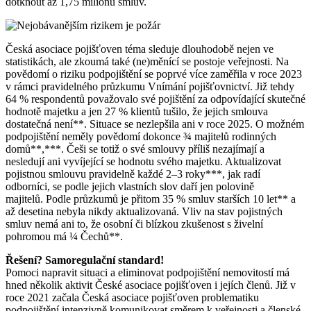
dotknout až 1,75 milionu smluv.
Česká asociace pojišťoven téma sleduje dlouhodobě nejen ve
statistikách, ale zkoumá také (ne)měnící se postoje veřejnosti. Na
povědomí o riziku podpojištění se poprvé více zaměřila v roce 2023
v rámci pravidelného průzkumu Vnímání pojišťovnictví. Již tehdy
64 % respondentů považovalo své pojištění za odpovídající skutečné
hodnotě majetku a jen 27 % klientů tušilo, že jejich smlouva
dostatečná není**. Situace se nezlepšila ani v roce 2025. O možném
podpojištění neměly povědomí dokonce ¾ majitelů rodinných
domů**,***. Češi se totiž o své smlouvy příliš nezajímají a
nesledují ani vyvíjející se hodnotu svého majetku. Aktualizovat
pojistnou smlouvu pravidelně každé 2–3 roky***, jak radí
odborníci, se podle jejich vlastních slov daří jen polovině
majitelů. Podle průzkumů je přitom 35 % smluv starších 10 let** a
až desetina nebyla nikdy aktualizovaná. Vliv na stav pojistných
smluv nemá ani to, že osobní či blízkou zkušenost s živelní
pohromou má ¼ Čechů**.
Řešení? Samoregulační standard!
Pomoci napravit situaci a eliminovat podpojištění nemovitostí má
hned několik aktivit České asociace pojišťoven i jejích členů. Již v
roce 2021 začala Česká asociace pojišťoven problematiku
podpojištění intenzivně komunikovat směrem k veřejnosti a členské