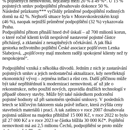
% pojištěných nemovitostí, nejčastěji mezi 20 % a 49 %*. U 15 %
pojistných smluv podpojištění přesahovalo dokonce 50 %.
Následné průzkumy*** vyčíslily průměrné podpojištění rodinných
domů na 42 %. Nejhorší situace byla v Moravskoslezském kraji
(46 %), naopak nejnižší průměrné podpojištění (32 %) vykazovala
Praha.
Podpojištění přitom přináší hned dvě úskalí – až 700 milionů korun,
o které ročně klienti kvůli nesprávně nastavené pojistné částce
přicházejí, a zklamání z nenaplněných očekávání. A jak říká
gestorka neživotního pojištění České asociace pojišťoven Lenka
Slabejová, „pojišťovny mají mnohem raději spokojené klienty než ty
nespokojené“.
Podpojištění vzniká z několika důvodů. Jedním z nich je zastarávání
pojistných smluv a jejich nedostatečná aktualizace, kdy nereflektují
ekonomický vývoj – zejména inflaci a růst cen. Další příčinou může
být také nepřihlédnutí k modernizaci nemovitosti, ať už jde o
rekonstrukce, nebo použití nových, zpravidla dražších technologií v
případě obnovy stavby. Může být také následkem podcenění
pojistné hodnoty už při samotném sjednání smlouvy. V posledních
letech se klíčovým faktorem stala právě inflace, která zvýšila ceny
stavebních materiálů i prací. A tak zatímco v roce 2007 dosahovala
pojistná událost na majetku přibližně 15 000 Kč, v roce 2022 to bylo
již 27 000 Kč a v roce 2023 se částka blížila 30 000 Kč*. Pojištění
nemovitosti má asi 2,5 milionu Čechů, podpojištění se proto může