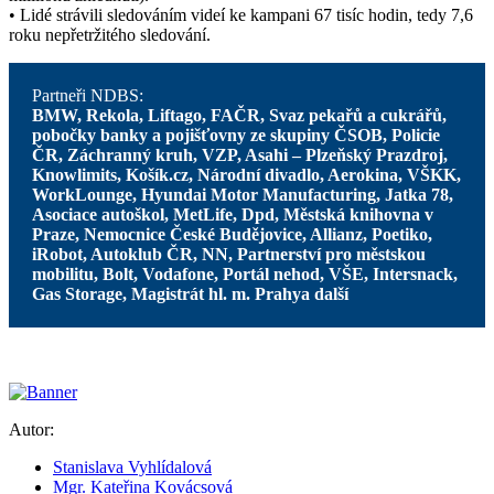
• Lidé strávili sledováním videí ke kampani 67 tisíc hodin, tedy 7,6
roku nepřetržitého sledování.
Partneři NDBS:
BMW,
Rekola,
Liftago,
FAČR
, Svaz pekařů a cukrářů,
pobočky banky a pojišťovny
ze skupiny ČSOB,
Policie
ČR, Záchranný kruh, VZP,
Asahi – Plzeňský Prazdroj,
Knowlimits,
Košík.cz, Národní divadlo, Aerokina,
VŠKK,
WorkLounge, Hyundai Motor
Manufacturing, Jatka 78,
Asociace
autoškol, MetLife, Dpd, Městská
knihovna v
Praze, Nemocnice
České Budějovice, Allianz, Poetiko,
iRobot, Autoklub ČR, NN, Partnerství
pro městskou
mobilitu, Bolt, Vodafone,
Portál nehod, VŠE, Intersnack,
Gas
Storage, Magistrát hl. m. Prahy
a další
Autor:
Stanislava Vyhlídalová
Mgr. Kateřina Kovácsová