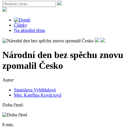
Články
Na aktuální téma
Národní den bez spěchu znovu
zpomalil Česko
Autor:
Stanislava Vyhlídalová
Mgr. Kateřina Kovácsová
Doba čtení:
8 min.