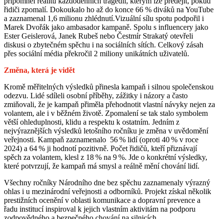
připomněl realitu každodenních tragédií, kterým lze předejít, pokud
řidiči zpomalí. Dokoukalo ho až do konce 66 % diváků na YouTube
a zaznamenal 1,6 milionu zhlédnutí.Vizuální sílu spotu podpořil i
Marek Dvořák jako ambasador kampaně. Spolu s influencery jako
Ester Geislerová, Janek Rubeš nebo Čestmír Strakatý otevřeli
diskusi o zbytečném spěchu i na sociálních sítích. Celkový zásah
přes sociální média překročil 2 miliony unikátních uživatelů.
Změna, která je vidět
Kromě měřitelných výsledků přinesla kampaň i silnou společenskou
odezvu. Lidé sdíleli osobní příběhy, zážitky i názory a často
zmiňovali, že je kampaň přiměla přehodnotit vlastní návyky nejen za
volantem, ale i v běžném životě. Zpomalení se tak stalo symbolem
větší ohleduplnosti, klidu a respektu k ostatním. Jedním z
nejvýraznějších výsledků letošního ročníku je změna v uvědomění
veřejnosti. Kampaň zaznamenalo 56 % lidí (oproti 40 % v roce
2024) a 64 % ji hodnotí pozitivně. Počet řidičů, kteří přiznávají
spěch za volantem, klesl z 18 % na 9 %. Jde o konkrétní výsledky,
které potvrzují, že kampaň má smysl a reálně mění chování lidí.
Všechny ročníky Národního dne bez spěchu zaznamenaly výrazný
ohlas i u mezinárodní veřejnosti a odborníků. Projekt získal několik
prestižních ocenění v oblasti komunikace a dopravní prevence a
řadu institucí inspiroval k jejich vlastním aktivitám na podporu
zodpovědného a bezpečného chování na silnicích.