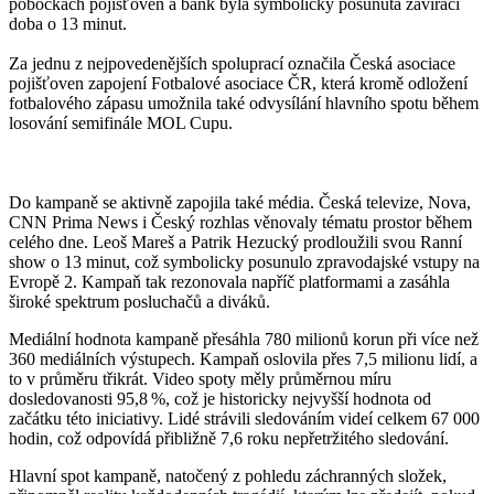
pobočkách pojišťoven a bank byla symbolicky posunuta zavírací
doba o 13 minut.
Za jednu z nejpovedenějších spoluprací označila Česká asociace
pojišťoven zapojení Fotbalové asociace ČR, která kromě odložení
fotbalového zápasu umožnila také odvysílání hlavního spotu během
losování semifinále MOL Cupu.
Do kampaně se aktivně zapojila také média. Česká televize, Nova,
CNN Prima News i Český rozhlas věnovaly tématu prostor během
celého dne. Leoš Mareš a Patrik Hezucký prodloužili svou Ranní
show o 13 minut, což symbolicky posunulo zpravodajské vstupy na
Evropě 2. Kampaň tak rezonovala napříč platformami a zasáhla
široké spektrum posluchačů a diváků.
Mediální hodnota kampaně přesáhla 780 milionů korun při více než
360 mediálních výstupech. Kampaň oslovila přes 7,5 milionu lidí, a
to v průměru třikrát. Video spoty měly průměrnou míru
dosledovanosti 95,8 %, což je historicky nejvyšší hodnota od
začátku této iniciativy. Lidé strávili sledováním videí celkem 67 000
hodin, což odpovídá přibližně 7,6 roku nepřetržitého sledování.
Hlavní spot kampaně, natočený z pohledu záchranných složek,