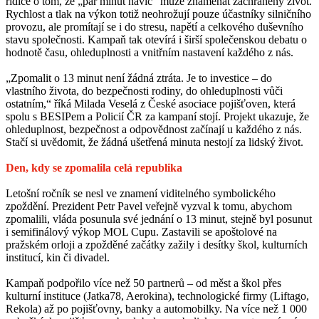
řidiče o tom, že „pár minut navíc“ může znamenat zachráněný život.
Rychlost a tlak na výkon totiž neohrožují pouze účastníky silničního
provozu, ale promítají se i do stresu, napětí a celkového duševního
stavu společnosti. Kampaň tak otevírá i širší společenskou debatu o
hodnotě času, ohleduplnosti a vnitřním nastavení každého z nás.
„Zpomalit o 13 minut není žádná ztráta. Je to investice – do
vlastního života, do bezpečnosti rodiny, do ohleduplnosti vůči
ostatním,“ říká Milada Veselá z České asociace pojišťoven, která
spolu s BESIPem a Policií ČR za kampaní stojí. Projekt ukazuje, že
ohleduplnost, bezpečnost a odpovědnost začínají u každého z nás.
Stačí si uvědomit, že žádná ušetřená minuta nestojí za lidský život.
Den, kdy se zpomalila celá republika
Letošní ročník se nesl ve znamení viditelného symbolického
zpoždění. Prezident Petr Pavel veřejně vyzval k tomu, abychom
zpomalili, vláda posunula své jednání o 13 minut, stejně byl posunut
i semifinálový výkop MOL Cupu. Zastavili se apoštolové na
pražském orloji a zpožděné začátky zažily i desítky škol, kulturních
institucí, kin či divadel.
Kampaň podpořilo více než 50 partnerů – od měst a škol přes
kulturní instituce (Jatka78, Aerokina), technologické firmy (Liftago,
Rekola) až po pojišťovny, banky a automobilky. Na více než 1 000