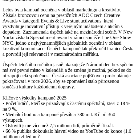
Letos byla kampaň oceněna v oblasti marketingu a kreativity.
Získala bronzovou cenu na prestižních ADC Czech Creative
Awards v kategorii Events & Live stunt activations, která
vyzdvihuje inovativní přístup k veřejným událostem a akcím s
dopadem. Zaznamenala úspěch také na mezinárodní scéně. V New
Yorku získala Special merit award v rámci soutěže The One Show
NYC, jedno z nejvýznamnějších globálních ocenění v oblasti
kreativní komunikace. Úspěch kampaně tak překročil hranice Česka
a potvrdil její relevanci i v mezinárodním měřítku.
Úspěch letošního ročníku jasně ukazuje,že Národní den bez spěchu
má své pevné místo v kalendáři a že změna je možná, pokud se do
ní zapojí celá společnost. Česká asociace pojišťoven proto plánuje
pokračovat i v roce 2026, aby se zpomalení stalo přirozenou
součástí kultury každodenní dopravy.
Klíčové výsledky kampaně 2025
• Počet řidičů, kteří se přiznávají k častému spěchání, klesl z 18 %
na 9 %.
• Mediální hodnota kampaně přesáhla 780 mil. Kč při 360
výstupech.
• Oslovili jsme více než 7,5 milionu lidí, průměrně třikrát.
• 66 % publika dokoukalo hlavní video na YouTube do konce (1,6
mililionu zhlédnutí).