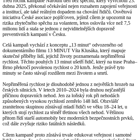
Třetí ročník kampaně Národní den bez spěchu, který vyvrcholil 23.
dubna 2025, překonal očekávání nejen rozsahem zapojení veřejnosti
a institucí, ale také reálným dopadem na chování řidičů. Osvětová
iniciativa České asociace pojišťoven, jejímž cílem je upozornit na
rizika zbytečného spěchu za volantem, letos oslovila více než 7,5
milionu lidí a stala se jednou z nejviditelnějších dopravně
preventivních kampaní v Česku.
Celá kampaň vychází z konceptu „13 minut“ odvozeného od
dokumentárního filmu 13 MINUT Víta Klusáka, který mapuje
skutečné příběhy lidí, jejichž životy poznamenala nepřiměřená
rychlost. Těchto pouhých 13 minut ušetří řidič, který na trase Praha–
Brno překročí povolenou rychlost o 20 km/h. Jenže právě tyto
minuty se často stávají rozdílem mezi životem a smrtí.
Nepřiměřená rychlost je dlouhodobě jednou z největších hrozeb na
českých silnicích. V letech 2010–2024 byla druhou nejčastější
příčinou dopravních nehod. Jen za loňský rok při nehodách
způsobených vysokou rychlostí zemřelo 148 lidí. Obzvlášť
zranitelnou skupinou zůstávají mladí řidiči ve věku 18–24 let, u
kterých stojí rychlost za téměř třetinou všech nehod. Většinou
přitom řídí starší automobily bez moderních bezpečnostních prvků,
což dále zvyšuje riziko fatálních následků.
Cílem kampaně proto zůstává trvale edukovat veřejnost i samotné