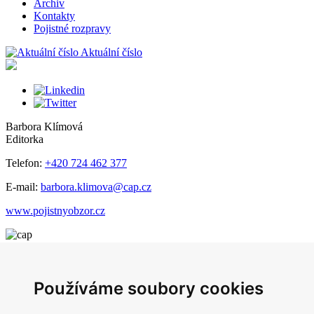
Archiv
Kontakty
Pojistné rozpravy
Aktuální číslo
Barbora Klímová
Editorka
Telefon:
+420 724 462 377
E-mail:
barbora.klimova@cap.cz
www.pojistnyobzor.cz
Česká asociace pojišťoven
Main Point Pankrác
Používáme soubory cookies
Milevská 2095/5,