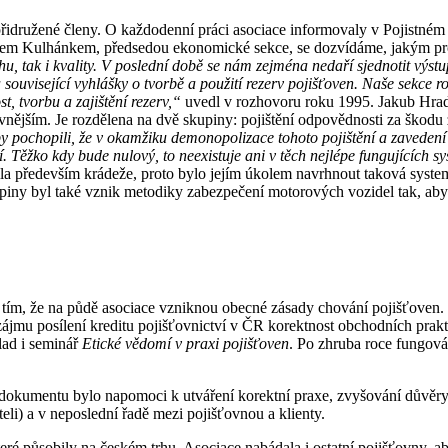
přidružené členy. O každodenní práci asociace informovaly v Pojistném 
slavem Kulhánkem, předsedou ekonomické sekce, se dozvídáme, jakým pr
ahu,
tak i kvality. V poslední době se nám
zejména nedaří sjednotit výs
a související vyhlášky
o tvorbě a použití rezerv pojišťoven.
Naše sekce r
st, tvorbu a zajištění rezerv,“
uvedl v rozhovoru roku 1995. Jakub Hrad
vnějším. Je rozdělena na dvě skupiny: pojištění odpovědnosti za škodu z
by pochopili, že v okamžiku
demonopolizace tohoto pojištění
a zavedení
í.
Těžko kdy bude nulový, to neexistuje ani
v těch nejlépe fungujících 
ila především krádeže, proto bylo jejím úkolem navrhnout taková syste
piny byl také vznik metodiky zabezpečení motorových vozidel tak, aby 
rhu tím, že na půdě asociace vzniknou obecné zásady chování pojišťoven
zájmu posílení kreditu pojišťovnictví v ČR korektnost obchodních prakti
lad i seminář
Etické vědomí v praxi pojišťoven
. Po zhruba roce fungová
 dokumentu bylo napomoci k utváření korektní praxe, zvyšování důvěry
li) a v neposlední řadě mezi pojišťovnou a klienty.
teré působily na českém trhu. Asociace nabádala i ostatní pojišťovny, 