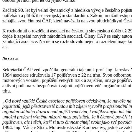
období prvních pěti let od jejího vzniku.
Začátek 90. let byl velmi dynamický z hlediska vývoje českého pojistn
potřebám a přiblížil se evropským standardům. Zákon umožnil vstup n
zahájila svou činnost ČAP, která navázala na svou předchůdkyni Čes
K rozhodnutí o rozdělení asociací na českou a slovenskou došlo už 29
dojde k zapsání nových národních asociací. Členy ČAP se staly auto
zanikající asociace. Na něm se rozhodovalo nejen o rozdělení majetku,
a.s.
Na startu
Sekretariát ČAP vedl zpočátku generální tajemník prof. Ing. Jarosla
1994 asociace sdružovala 17 pojišťoven z 22 na trhu. Svou odbornou č
motorových vozidel, pojištění velkých rizik a zajištění, image pojišťo
aktivní podíl na zabezpečování zájmů pojišťoven vůči orgánům státní
trhu.
„Od nově vzniklé České asociace pojišťoven očekávám, že naváže na 
pojistitelů, jejíž představitelé budou mít zájem vytvořit profesionální
i
orgánům státního dozoru nad pojišťovnictvím, kvalifikovaným iniciát
umožní profesní výměnu názorů mezi pojistiteli, že ji členové pověří
pojišťoven, ale i těch, kteří si tuto činnost chtějí zvolit jako své povolá
1994. Ing. Václav Stix z Moravskoslezské Kooperativy, jedné ze zakl