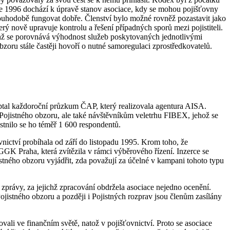
roce 1996 dochází k úpravě stanov asociace, kdy se mohou pojišťovny
ouhodobě fungovat dobře. Členství bylo možné rovněž pozastavit jako
ý nově upravuje kontrolu a řešení případných sporů mezi pojistiteli.
nichž se porovnává výhodnost služeb poskytovaných jednotlivými
obzoru stále častěji hovoří o nutné samoregulaci zprostředkovatelů.
se ptal každoroční průzkum ČAP, který realizovala agentura AISA.
ojistného obzoru, ale také návštěvníkům veletrhu FIBEX, jehož se
stnilo se ho téměř 1 600 respondentů.
nictví probíhala od září do listopadu 1995. Krom toho, že
GGK Praha, která zvítězila v rámci výběrového řízení. Inzerce se
tného obzoru vyjádřit, zda považují za účelné v kampani tohoto typu
zprávy, za jejichž zpracování obdržela asociace nejedno ocenění.
jistného obzoru a později i Pojistných rozprav jsou členům zasílány
vali ve finančním světě, natož v pojišťovnictví. Proto se asociace