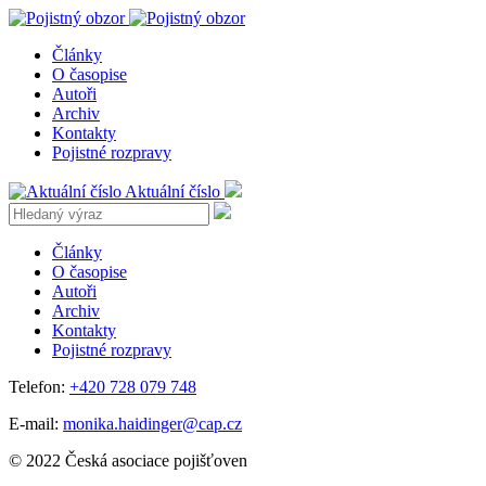
Články
O časopise
Autoři
Archiv
Kontakty
Pojistné rozpravy
Aktuální číslo
Články
O časopise
Autoři
Archiv
Kontakty
Pojistné rozpravy
Telefon:
+420 728 079 748
E-mail:
monika.haidinger@cap.cz
© 2022 Česká asociace pojišťoven