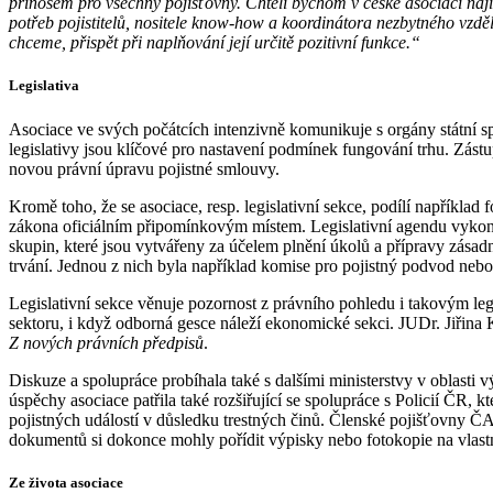
přínosem pro všechny pojišťovny. Chtěli bychom v české asociaci naj
potřeb pojistitelů, nositele know-how a koordinátora nezbytného vzdě
chceme, přispět při naplňování její určitě pozitivní funkce.“
Legislativa
Asociace ve svých počátcích intenzivně komunikuje s orgány státní sp
legislativy jsou klíčové pro nastavení podmínek fungování trhu. Zástu
novou právní úpravu pojistné smlouvy.
Kromě toho, že se asociace, resp. legislativní sekce, podílí napříkla
zákona oficiálním připomínkovým místem. Legislativní agendu vykonává
skupin, které jsou vytvářeny za účelem plnění úkolů a přípravy zásad
trvání. Jednou z nich byla například komise pro pojistný podvod nebo
Legislativní sekce věnuje pozornost z právního pohledu i takovým le
sektoru, i když odborná gesce náleží ekonomické sekci. JUDr. Jiřina K
Z nových právních předpisů
.
Diskuze a spolupráce probíhala také s dalšími ministerstvy v oblasti
úspěchy asociace patřila také rozšiřující se spolupráce s Policií ČR,
pojistných událostí v důsledku trestných činů. Členské pojišťovny Č
dokumentů si dokonce mohly pořídit výpisky nebo fotokopie na vlastn
Ze života asociace