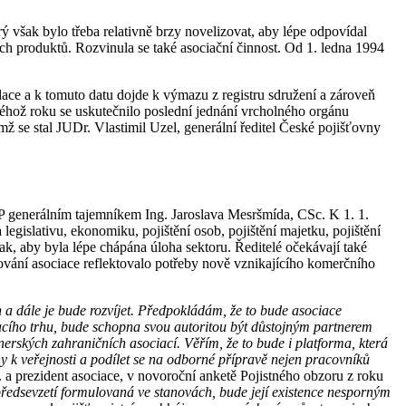
ý však bylo třeba relativně brzy novelizovat, aby lépe odpovídal
h produktů. Rozvinula se také asociační činnost. Od 1. ledna 1994
dace a k tomuto datu dojde k výmazu z registru sdružení a zároveň
éhož roku se uskutečnilo poslední jednání vrcholného orgánu
mž se stal JUDr. Vlastimil Uzel, generální ředitel České pojišťovny
AP generálním tajemníkem Ing. Jaroslava Mesršmída, CSc. K 1. 1.
gislativu, ekonomiku, pojištění osob, pojištění majetku, pojištění
 tak, aby byla lépe chápána úloha sektoru. Ředitelé očekávají také
ování asociace reflektovalo potřeby nově vznikajícího komerčního
a dále je bude rozvíjet. Předpokládám, že to bude asociace
ovacího trhu, bude schopna svou autoritou být důstojným partnerem
erských zahraničních asociací. Věřím, že to bude i platforma, která
ahy k veřejnosti a podílet se na odborné přípravě nejen pracovníků
. a prezident asociace, v novoroční anketě Pojistného obzoru z roku
ředsevzetí formulovaná ve stanovách, bude její existence nesporným