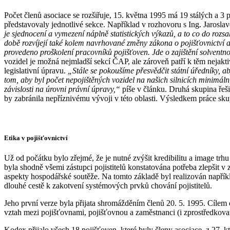
Počet členů asociace se rozšiřuje, 15. května 1995 má 19 stálých a 3 
představovaly jednotlivé sekce. Například v rozhovoru s Ing. Jaro
je sjednocení a vymezení náplně
statistických výkazů, a to co do rozs
době rozvíjejí
také kolem navrhované změny zákona
o pojišťovnictví 
provedeno proškolení
pracovníků pojišťoven. Jde o zajištění solventno
vozidel je možná nejmladší sekcí ČAP, ale zároveň patří k těm nejakti
legislativní úpravu.
„Stále se pokoušíme přesvědčit státní
úředníky, a
tom, aby byl počet nepojištěných
vozidel na našich silnicích minimáln
závislosti na úrovni právní úpravy,“
píše v článku. Druhá skupina řeš
by zabránila nepříznivému vývoji v této oblasti. Výsledkem práce sku
Etika v pojišťovnictví
Už od počátku bylo zřejmé, že je nutné zvýšit kredibilitu a image t
byla shodně všemi zástupci pojistitelů konstatována potřeba zlepšit v 
aspekty hospodářské soutěže. Na tomto základě byl realizován napřík
dlouhé cestě k zakotvení systémových prvků chování pojistitelů.
Jeho první verze byla přijata shromážděním členů 20. 5. 1995. Cílem
vztah mezi pojišťovnami, pojišťovnou a zaměstnanci (i zprostředkovate
Kodex přijalo všech 18 pojišťoven, které byly členy asociace, z 27, k