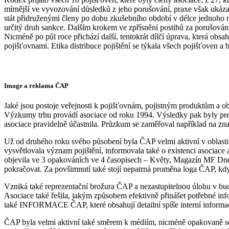
mírnější ve vyvozování důsledků z jeho porušování, praxe však ukázal
stát přidruženými členy po dobu zkušebního období v délce jednoho 
určitý druh sankce. Dalším krokem ve zpřísnění postihů za porušování
Nicméně po půl roce přichází další, tentokrát dílčí úprava, která ob
pojišťovnami. Etika distribuce pojištění se týkala všech pojišťoven a 
Image a reklama ČAP
Jaké jsou postoje veřejnosti k pojišťovnám, pojistným produktům a obe
Výzkumy trhu provádí asociace od roku 1994. Výsledky pak byly prez
asociace pravidelně účastnila. Průzkum se zaměřoval například na zna
Už od druhého roku svého působení byla ČAP velmi aktivní v oblasti 
vysvětlovala význam pojištění, informovala také o existenci asociace
objevila ve 3 opakováních ve 4 časopisech – Květy, Magazín MF Dnes,
pokračovat. Za povšimnutí také stojí nepatrná proměna loga ČAP, kdy
Vzniká také reprezentační brožura ČAP a nezastupitelnou úlohu v bud
Asociace také řešila, jakým způsobem efektivně přinášet potřebné in
také INFORMACE ČAP, které obsahují detailní spíše interní informac
ČAP byla velmi aktivní také směrem k médiím, nicméně opakovaně se pot