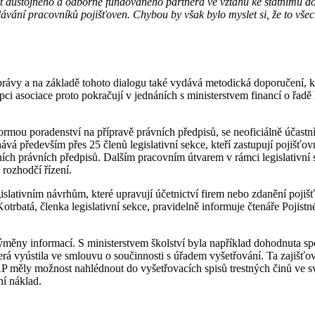
ít důstojného a odborně fundovaného partnera ve vztahu ke státnímu d
lávání pracovníků pojišťoven. Chybou by však bylo myslet si, že to vš
rávy a na základě tohoto dialogu také vydává metodická doporučení, kt
pci asociace proto pokračují v jednáních s ministerstvem financí o řadě
d formou poradenství na přípravě právních předpisů, se neoficiálně účast
 především přes 25 členů legislativní sekce, kteří zastupují pojišťovn
ních právních předpisů. Dalším pracovním útvarem v rámci legislativní s
 rozhodčí řízení.
gislativním návrhům, které upravují účetnictví firem nebo zdanění poj
otrbatá, členka legislativní sekce, pravidelně informuje čtenáře Pojist
 výměny informací. S ministerstvem školství byla například dohodnuta sp
 která vyústila ve smlouvu o součinnosti s úřadem vyšetřování. Ta zajiš
AP měly možnost nahlédnout do vyšetřovacích spisů trestných činů ve s
í náklad.