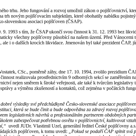
ého trhu. Jeho fungování a rozvoj umožnil zákon o pojišťovnictví, kter
a trh novým pojišťovacím subjektům, které obohatily nabídku pojistnýc
ko-slovenskou asociaci pojišťoven (ČSAP).
. 9. 1993 s tím, že ČSAP ukončí svou činnost k 31. 12. 1993 bez likvi
maticky všechny pojišťovny působící na našem území. Před Vánocemi t
 ale i o dalších krocích likvidace. Jmenován byl také prezident ČAP, jí
v Vostatek, CSc., poměrně záhy, dne 17. 10. 1994, zvolilo prezidium Č
innost realizovala prostřednictvím 9 odborných sekcí se zaměřením na le
vnictví nejen směrem k široké veřejnosti, ale také k tvůrcům legislativy
 správy a výměnu zkušeností a kontaktů, což zejména v počátcích fung
dobré výsledky své předchůdkyně Česko-slovenské asociace pojišťoven 
nstituci, která se bude činit a bude odpovědna za zdravý rozvoj pojišť
orem legislativních návrhů a profesionálním partnerem
obdobných partn
 i úkolem zabezpečovat potřebnou
osvětu v pojišťovnictví, kultivovat vzt
ní,“
uvedl JUDr. Vlastimil Uzel, generální ředitel České pojišťovny a.s
ádajících pojišťoven, k tomu uvedl:
„Pokud se podaří ČAP splnit svá p