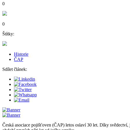
0
0
Štítky:
Historie
ČAP
Sdílet článek:
Česká asociace pojišťoven (ČAP) letos oslaví 30 let. Díky svědectví