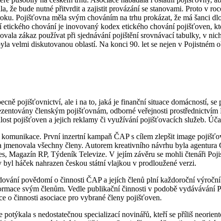
a, že bude nutné přitvrdit a zajistit provázání se stanovami. Proto v 
roku. Pojišťovna měla svým chováním na trhu prokázat, že má šanci dl
 etického chování je inovovaný kodex etického chování pojišťoven, kter
sahovala zákaz používat při sjednávání pojištění srovnávací tabulky, v 
byla velmi diskutovanou oblastí. Na konci 90. let se nejen v Pojistném 
cně pojišťovnictví, ale i na to, jaká je finanční situace domácností, 
entovány členským pojišťovnám, odborné veřejnosti prostřednictvím P
lost pojišťoven a jejich reklamy či využívání pojišťovacích služeb. Úča
komunikace. První inzertní kampaň ČAP s cílem zlepšit image pojišťov
 a jmenovala všechny členy. Autorem kreativního návrhu byla agentura 
 Magazín RP, Týdeník Televize. V jejím závěru se mohli čtenáři Pojis
 byl háček nahrazen českou státní vlajkou v prodloužené verzi.
ování povědomí o činnosti ČAP a jejích členů plní každoroční výroční 
formace svým členům. Vedle publikační činnosti v podobě vydávávání Po
e o činnosti asociace pro vybrané členy pojišťoven.
ýkala s nedostatečnou specializací novinářů, kteří se příliš neoriento