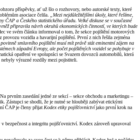
obzoru příspěvky, ať už šlo o rozhovory, nebo autorské texty, které
oblémům asociace čelila.
„Mezi nejdůležitějšími úkoly, které
řešíme,
tupy ČAP
a Českého statistického úřadu. Velké
diskuse se v současné
ovněž připravila návrh
okruhů ekonomických činností, ve
kterých bude
ec ve svém článku informoval o tom, že sekce pojištění motorových
 provozu vozidla a havarijní pojištění. První z nich řešila zejména
 povinně smluvního pojištění
musí mít právě stát eminentní zájem
na
systémech
západní Evropy, ale počet pojištěných vozidel se pohybuje v
matická opatření ve spolupráci se Svazem dovozců automobilů, která
nebyly výrazné rozdíly mezi pojistiteli.
. Na prvním zasedání jedné ze sekcí – sekce obchodu a marketingu –
k. Zástupci se shodli, že je nutné se hlouběji zabývat etickými
ní ČAP je členy přijat
Kodex etiky pojišťovnictví
jako první krok na
 v bezpečnost a integritu pojišťovnictví. Kodex zároveň upravoval
aby považovaly za svou čest se k němu přihlásit. Kodex byl z počátku