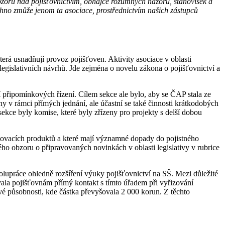
ozoru nad pojišťovnictvím, obhájce rozumných názorů, stanovisek a
echno zmůže jenom ta asociace, prostřednictvím našich zástupců
erá usnadňují provoz pojišťoven. Aktivity asociace v oblasti
 legislativních návrhů. Jde zejména o novelu zákona o pojišťovnictví a
ní připomínkových řízení. Cílem sekce ale bylo, aby se ČAP stala ze
y v rámci přímých jednání, ale účastní se také činnosti krátkodobých
ekce byly komise, které byly zřízeny pro projekty s delší dobou
išťovacích produktů a které mají významné dopady do pojistného
ného obzoru o připravovaných novinkách v oblasti legislativy v rubrice
olupráce ohledně rozšíření výuky pojišťovnictví na SŠ. Mezi důležité
ťovala pojišťovnám přímý kontakt s tímto úřadem při vyřizování
vé působnosti, kde částka převyšovala 2 000 korun. Z těchto