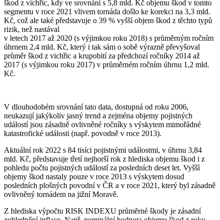
škod z vichřic, kdy ve srovnání s 5,8 mld. Kč objemu škod v tomto
segmentu v roce 2021 vlivem tornáda došlo ke korekci na 3,3 mld.
Kč, což ale také představuje o 39 % vyšší objem škod z těchto typů
rizik, než nastával
v letech 2017 až 2020 (s výjimkou roku 2018) s průměrným ročním
úhrnem 2,4 mld. Kč, který i tak sám o sobě výrazně převyšoval
průměr škod z vichřic a krupobití za předchozí ročníky 2014 až
2017 (s výjimkou roku 2017) v průměrném ročním úhrnu 1,2 mld.
Kč.
V dlouhodobém srovnání tato data, dostupná od roku 2006,
neukazují jakýkoliv jasný trend a zejména objemy pojistných
událostí jsou zásadně ovlivněné ročníky s výskytem mimořádné
katastrofické události (např. povodně v roce 2013).
Aktuální rok 2022 s 84 tisíci pojistnými událostmi, v úhrnu 3,84
mld. Kč, představuje třetí nejhorší rok z hlediska objemu škod i z
pohledu počtu pojistných událostí za posledních deset let. Vyšší
objemy škod nastaly pouze v roce 2013 s výskytem dosud
posledních plošných povodní v ČR a v roce 2021, který byl zásadně
ovlivněný tornádem na jižní Moravě.
Z hlediska výpočtu RISK INDEXU průměrné škody je zásadní
zohlednění inflace. Např. nominální hodnota objemu škod z roku