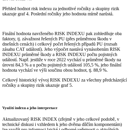
Přehled hodnot risk indexu za jednotlivé ročníky a skupiny rizik
ukazuje graf 4. Poslední ročníky jeho hodnota mírně narůstá.
Finální hodnota navrženého RISK INDEXU pak zohledňuje oba
faktory, tj. závažnost řešených PU (přes průměrnou škodu v
dnešních cenách) i celkový počet řešených případů PU (rozsah
zásahu CAT událostí). Jeho výpočet nastává vynásobením RISK
INDEXU průměrné škody a RISK INDEXU počtu pojistných
událostí. Např. jestliže v roce 2022 vychází u průměrné škody na
úrovni 84,3 % a u počtu pojistných událostí 105,5 %, jeho finální
hodnota vychází ve výši součinu obou hodnot, tj. 88,9 %.
Celkový historický vývoj RISK INDEXU za všechny předcházející
ročníky a skupiny rizik ukazuje graf 5.
Využití indexu a jeho interpretace
Aktualizovaný RISK INDEX (zřejmě v jeho celkové podobě, v
technické diskusi i vzhledem k jeho dvěma dílčím komponentám)
lze využít pro informaci laické i odborné veřejnosti o aktuálních