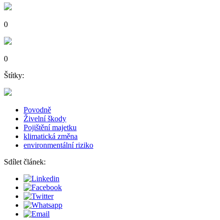
0
0
Štítky:
Povodně
Živelní škody
Pojištění majetku
klimatická změna
environmentální riziko
Sdílet článek: