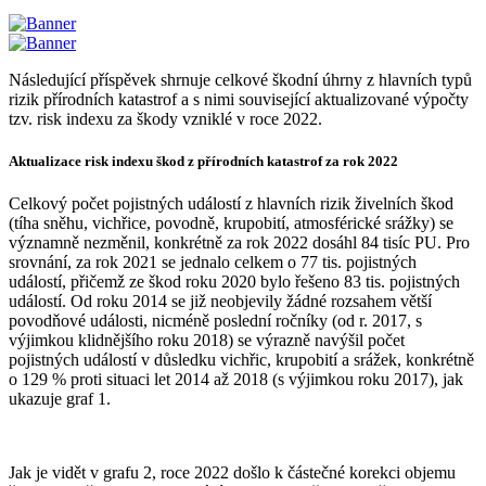
Následující příspěvek shrnuje celkové škodní úhrny z hlavních typů
rizik přírodních katastrof a s nimi související aktualizované výpočty
tzv. risk indexu za škody vzniklé v roce 2022.
Aktualizace risk indexu škod z přírodních katastrof za rok 2022
Celkový počet pojistných událostí z hlavních rizik živelních škod
(tíha sněhu, vichřice, povodně, krupobití, atmosférické srážky) se
významně nezměnil, konkrétně za rok 2022 dosáhl 84 tisíc PU. Pro
srovnání, za rok 2021 se jednalo celkem o 77 tis. pojistných
událostí, přičemž ze škod roku 2020 bylo řešeno 83 tis. pojistných
událostí. Od roku 2014 se již neobjevily žádné rozsahem větší
povodňové události, nicméně poslední ročníky (od r. 2017, s
výjimkou klidnějšího roku 2018) se výrazně navýšil počet
pojistných událostí v důsledku vichřic, krupobití a srážek, konkrétně
o 129 % proti situaci let 2014 až 2018 (s výjimkou roku 2017), jak
ukazuje graf 1.
Jak je vidět v grafu 2, roce 2022 došlo k částečné korekci objemu