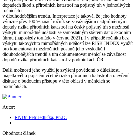
dopadech škod z přírodních katastrof na pojistný trh v jednotlivých
ročnících i
v dlouhodobějším trendu. Interpretace je taková, že jeho hodnoty
výrazně přes 100 % značí ročník se závažnějšími nadprůměrnými
dopady rizika přírodních katastrof na český pojistný trh s možností
výskytu mimořádné události se samostatným sběrem dat o škodním
úhrnu (naposledy tornádo v červnu 2021). I v případě ročníku bez
výskytu takovýchto mimořádných událostí lze RISK INDEX využít
pro komentování meziročních posunů jeho výsledků i
dlouhodobějších trendů a tím dokumentovat měnící se závažnost
dopadů rizika přírodních katastrof v podmínkách ČR.
Další možností jeho využití je zvýšení povědomí o důležitosti
majetkového pojištění včetně rizika přírodních katastrof a otevření
diskuse o budoucím přístupu v této oblasti v měnících se
podmínkách.
Autor:
RNDr. Petr Jedlička, Ph.D.
Ohodnotit článek