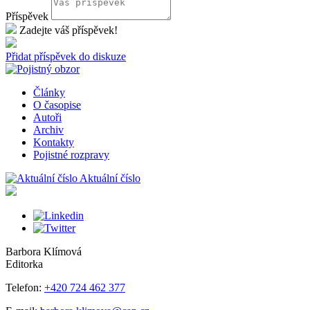
Příspěvek
Zadejte váš příspěvek!
Přidat příspěvek do diskuze
Články
O časopise
Autoři
Archiv
Kontakty
Pojistné rozpravy
Aktuální číslo
Barbora Klímová
Editorka
Telefon:
+420 724 462 377