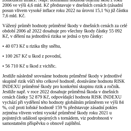
2006 ve výši 4,6 mld. Kč představuje v dnešních cenách (zásadní
posun vlivem vysoké inflace roku 2022 na úrovni 15,1 %) již částku
7,6 mld. Kč.
Vážený průměr hodnoty průměrné škody v dnešních cenách za celé
období 2006 až 2022 dosahuje pro všechny škody částky 55 092
Kč, v dělení na jednotlivá rizika se jedná o tyto částky:
• 40 073 Kč u rizika tíhy sněhu,
• 100 267 Kč u škod z povodní,
• 56 710 Kč u škod z vichřic.
Jestliže následně srovnáme hodnotu průměrné škody v jednotlivé
skupině rizik vůči této celkové hodnotě, dostáváme hodnotu RISK
INDEXU průměrné škody pro konkrétní skupinu rizik a ročník.
Jestliže např. v roce 2022 dosahuje průměrná škoda v dnešních
cenách částky 52 879 Kč, odpovídající hodnota RISK INDEXU
vychází při vydělení této hodnoty globálním průměrem ve výši 84
%, což proti loňské hodnotě 159 % představuje zásadní pokles
zejména vlivem velmi vysoké průměrné škody roku 2021 u
pojistných událostí spojených s tornádem, viz podrobnosti v
samostatném příspěvku o obnově zajištění.