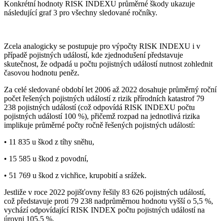
Konkrétní hodnoty RISK INDEXU průměrné škody ukazuje
následující graf 3 pro všechny sledované ročníky.
Zcela analogicky se postupuje pro výpočty RISK INDEXU i v
případě pojistných událostí, kde zjednodušení představuje
skutečnost, že odpadá u počtu pojistných událostí nutnost zohlednit
časovou hodnotu peněz.
Za celé sledované období let 2006 až 2022 dosahuje průměrný roční
počet řešených pojistných událostí z rizik přírodních katastrof 79
238 pojistných událostí (což odpovídá RISK INDEXU počtu
pojistných událostí 100 %), přičemž rozpad na jednotlivá rizika
implikuje průměrné počty ročně řešených pojistných událostí:
• 11 835 u škod z tíhy sněhu,
• 15 585 u škod z povodní,
• 51 769 u škod z vichřice, krupobití a srážek.
Jestliže v roce 2022 pojišťovny řešily 83 626 pojistných událostí,
což představuje proti 79 238 nadprůměrnou hodnotu vyšší o 5,5 %,
vychází odpovídající RISK INDEX počtu pojistných událostí na
úrovni 105,5 %.