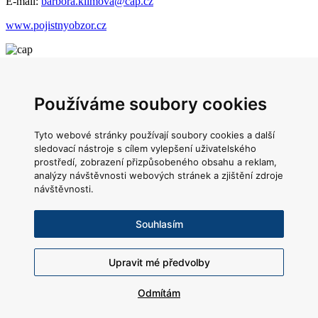
E-mail:
barbora.klimova@cap.cz
www.pojistnyobzor.cz
Česká asociace pojišťoven
Main Point Pankrác
Používáme soubory cookies
Milevská 2095/5,
Tyto webové stránky používají soubory cookies a další
Praha 4,
140 00
sledovací nástroje s cílem vylepšení uživatelského
prostředí, zobrazení přizpůsobeného obsahu a reklam,
Telefon:
+420 221 413 350
analýzy návštěvnosti webových stránek a zjištění zdroje
návštěvnosti.
E-mail:
info@cap.cz
www.cap.cz
Souhlasím
Napište nám
Upravit mé předvolby
© 2022 Česká asociace pojišťoven
Informační memorandum
Odmítám
Zásady Cookies
Licenční podmínky