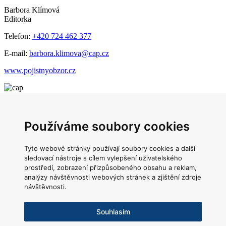
Barbora Klímová
Editorka
Telefon:
+420 724 462 377
E-mail:
barbora.klimova@cap.cz
www.pojistnyobzor.cz
Česká asociace pojišťoven
Main Point Pankrác
Používáme soubory cookies
Milevská 2095/5,
Tyto webové stránky používají soubory cookies a další
Praha 4,
140 00
sledovací nástroje s cílem vylepšení uživatelského
prostředí, zobrazení přizpůsobeného obsahu a reklam,
Telefon:
+420 221 413 350
analýzy návštěvnosti webových stránek a zjištění zdroje
návštěvnosti.
E-mail:
info@cap.cz
www.cap.cz
Souhlasím
Napište nám