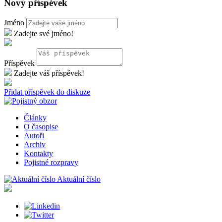
Nový příspěvek
Jméno
Zadejte své jméno!
Příspěvek
Zadejte váš příspěvek!
Přidat příspěvek do diskuze
Články
O časopise
Autoři
Archiv
Kontakty
Pojistné rozpravy
Aktuální číslo