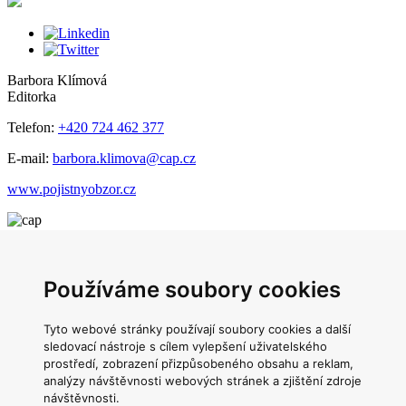
Barbora Klímová
Editorka
Telefon:
+420 724 462 377
E-mail:
barbora.klimova@cap.cz
www.pojistnyobzor.cz
Česká asociace pojišťoven
Main Point Pankrác
Používáme soubory cookies
Milevská 2095/5,
Tyto webové stránky používají soubory cookies a další
Praha 4,
140 00
sledovací nástroje s cílem vylepšení uživatelského
prostředí, zobrazení přizpůsobeného obsahu a reklam,
Telefon:
+420 221 413 350
analýzy návštěvnosti webových stránek a zjištění zdroje
návštěvnosti.
E-mail:
info@cap.cz