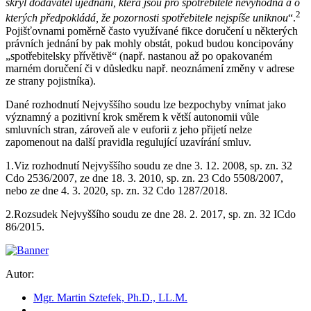
skryl dodavatel ujednání, která jsou pro spotřebitele nevýhodná a o
2
kterých předpokládá, že pozornosti spotřebitele nejspíše uniknou
“.
Pojišťovnami poměrně často využívané fikce doručení u některých
právních jednání by pak mohly obstát, pokud budou koncipovány
„spotřebitelsky přívětivě“ (např. nastanou až po opakovaném
marném doručení či v důsledku např. neoznámení změny v adrese
ze strany pojistníka).
Dané rozhodnutí Nejvyššího soudu lze bezpochyby vnímat jako
významný a pozitivní krok směrem k větší autonomii vůle
smluvních stran, zároveň ale v euforii z jeho přijetí nelze
zapomenout na další pravidla regulující uzavírání smluv.
1.
Viz rozhodnutí Nejvyššího soudu ze dne 3. 12. 2008, sp. zn. 32
Cdo 2536/2007, ze dne 18. 3. 2010, sp. zn. 23 Cdo 5508/2007,
nebo ze dne 4. 3. 2020, sp. zn. 32 Cdo 1287/2018.
2.
Rozsudek Nejvyššího soudu ze dne 28. 2. 2017, sp. zn. 32 ICdo
86/2015.
Autor:
Mgr. Martin Sztefek, Ph.D., LL.M.