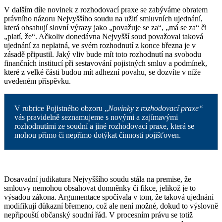
V dalším díle novinek z rozhodovací praxe se zabýváme obratem
právního názoru Nejvyššího soudu na užití smluvních ujednání,
která obsahují slovní výrazy jako „považuje se za“, „má se za“ či
„platí, že“. Ačkoliv donedávna Nejvyšší soud považoval taková
ujednání za neplatná, ve svém rozhodnutí z konce března je v
zásadě připustil. Jaký vliv bude mít toto rozhodnutí na svobodu
finančních institucí při sestavování pojistných smluv a podmínek,
které z velké části budou mít adhezní povahu, se dozvíte v níže
uvedeném příspěvku.
V rubrice Pojistného obzoru „
Novinky z rozhodovací praxe“
vás pravidelně seznamujeme s novými a zajímavými
rozhodnutími ze soudní a jiné rozhodovací praxe, která se
mohou přímo či nepřímo dotýkat činnosti pojišťoven.
Dosavadní judikatura Nejvyššího soudu stála na premise, že
smlouvy nemohou obsahovat domněnky či fikce, jelikož je to
výsadou zákona. Argumentace spočívala v tom, že taková ujednání
modifikují důkazní břemeno, což ale není možné, dokud to výslovně
nepřipouští občanský soudní řád. V procesním právu se totiž