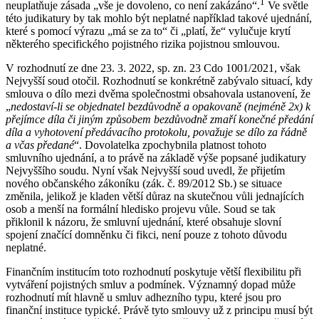
1
neuplatňuje zásada „vše je dovoleno, co není zakázáno“.
Ve světle
této judikatury by tak mohlo být neplatné například takové ujednání,
které s pomocí výrazu „má se za to“ či „platí, že“ vylučuje krytí
některého specifického pojistného rizika pojistnou smlouvou.
V rozhodnutí ze dne 23. 3. 2022, sp. zn. 23 Cdo 1001/2021, však
Nejvyšší soud otočil. Rozhodnutí se konkrétně zabývalo situací, kdy
smlouva o dílo mezi dvěma společnostmi obsahovala ustanovení, že
„
nedostaví-li se objednatel bezdůvodně a opakovaně (nejméně 2x) k
přejímce díla či jiným způsobem bezdůvodně zmaří konečné předání
díla a vyhotovení předávacího protokolu, považuje se dílo za řádně
a včas předané
“. Dovolatelka zpochybnila platnost tohoto
smluvního ujednání, a to právě na základě výše popsané judikatury
Nejvyššího soudu. Nyní však Nejvyšší soud uvedl, že přijetím
nového občanského zákoníku (zák. č. 89/2012 Sb.) se situace
změnila, jelikož je kladen větší důraz na skutečnou vůli jednajících
osob a menší na formální hledisko projevu vůle. Soud se tak
přiklonil k názoru, že smluvní ujednání, které obsahuje slovní
spojení značící domněnku či fikci, není pouze z tohoto důvodu
neplatné.
Finančním institucím toto rozhodnutí poskytuje větší flexibilitu při
vytváření pojistných smluv a podmínek. Významný dopad může
rozhodnutí mít hlavně u smluv adhezního typu, které jsou pro
finanční instituce typické. Právě tyto smlouvy už z principu musí být