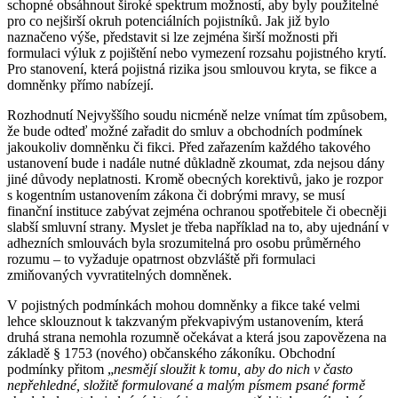
schopné obsáhnout široké spektrum možností, aby byly použitelné
pro co nejširší okruh potenciálních pojistníků. Jak již bylo
naznačeno výše, představit si lze zejména širší možnosti při
formulaci výluk z pojištění nebo vymezení rozsahu pojistného krytí.
Pro stanovení, která pojistná rizika jsou smlouvou kryta, se fikce a
domněnky přímo nabízejí.
Rozhodnutí Nejvyššího soudu nicméně nelze vnímat tím způsobem,
že bude odteď možné zařadit do smluv a obchodních podmínek
jakoukoliv domněnku či fikci. Před zařazením každého takového
ustanovení bude i nadále nutné důkladně zkoumat, zda nejsou dány
jiné důvody neplatnosti. Kromě obecných korektivů, jako je rozpor
s kogentním ustanovením zákona či dobrými mravy, se musí
finanční instituce zabývat zejména ochranou spotřebitele či obecněji
slabší smluvní strany. Myslet je třeba například na to, aby ujednání v
adhezních smlouvách byla srozumitelná pro osobu průměrného
rozumu – to vyžaduje opatrnost obzvláště při formulaci
zmiňovaných vyvratitelných domněnek.
V pojistných podmínkách mohou domněnky a fikce také velmi
lehce sklouznout k takzvaným překvapivým ustanovením, která
druhá strana nemohla rozumně očekávat a která jsou zapovězena na
základě § 1753 (nového) občanského zákoníku. Obchodní
podmínky přitom „
nesmějí sloužit k tomu, aby do nich v často
nepřehledné, složitě formulované a malým písmem psané formě