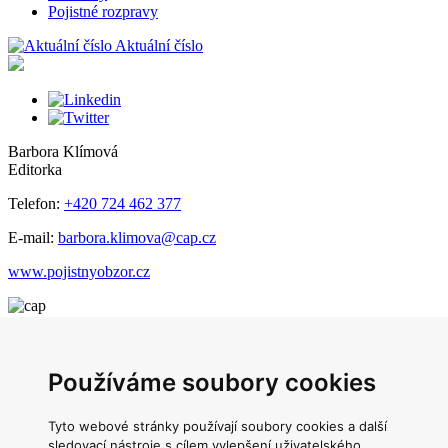
Pojistné rozpravy
Aktuální číslo
Barbora Klímová
Editorka
Telefon:
+420 724 462 377
E-mail:
barbora.klimova@cap.cz
www.pojistnyobzor.cz
Česká asociace pojišťoven
Main Point Pankrác
Používáme soubory cookies
Milevská 2095/5,
Tyto webové stránky používají soubory cookies a další
Praha 4,
140 00
sledovací nástroje s cílem vylepšení uživatelského